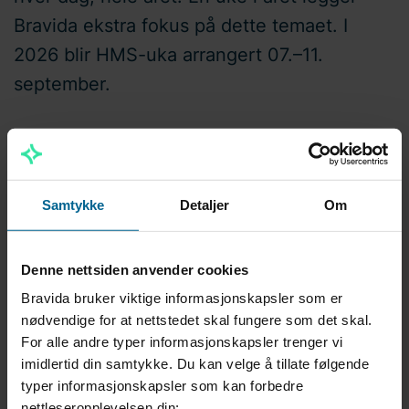
Bravida ekstra fokus på dette temaet. I
2026 blir HMS-uka arrangert 07.–11.
september.
HMS-uka involverer alle medarbeidere og i løpet av
uken organiseres aktiviteter og samtaler knyttet til
helse, miljø og sikkerhet. Dette skal bidra til kunnskap
Samtykke
Detaljer
Om
og erfaring som vi kan dra nytte av hele året.
Mer informasjon om årets HMS-uke kommer.
Denne nettsiden anvender cookies
Bravida bruker viktige informasjonskapsler som er
nødvendige for at nettstedet skal fungere som det skal.
For alle andre typer informasjonskapsler trenger vi
imidlertid din samtykke. Du kan velge å tillate følgende
typer informasjonskapsler som kan forbedre
nettleseropplevelsen din: