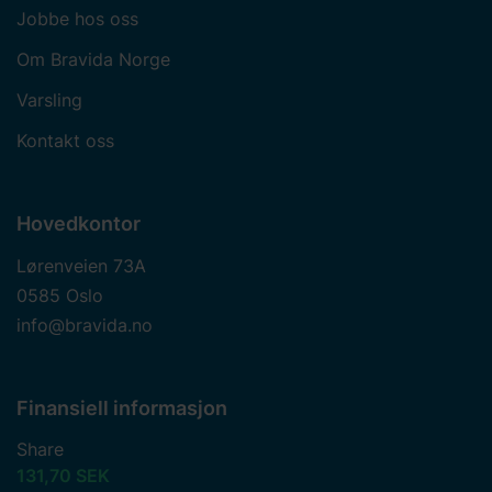
du informasjon om hvordan du kontakter oss og hvordan
Jobbe hos oss
vi behandler
personopplysninger
. Skriv inn din
Om Bravida Norge
samtykke-ID og datoen du kontaktet oss angående
samtykket ditt.
Varsling
Kontakt oss
Hovedkontor
Lørenveien 73A
0585 Oslo
info@bravida.no
Finansiell informasjon
Share
131,70 SEK