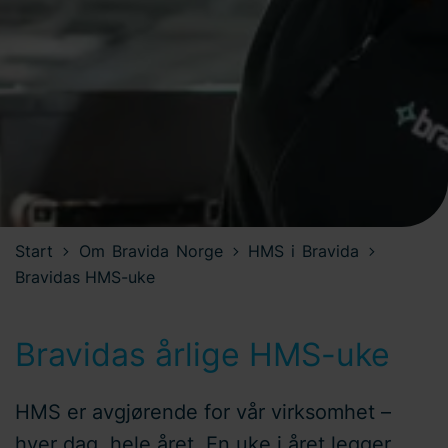
Start
Om Bravida Norge
HMS i Bravida
Bravidas HMS-uke
Bravidas årlige HMS-uke
HMS er avgjørende for vår virksomhet –
hver dag, hele året. En uke i året legger