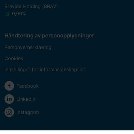
Bravida Holding (BRAV)
0,00%
Håndtering av personopplysninger
Personvernerklæring
Cookies
Innstillinger for informasjonskapsler
Sosiale medier
Facebook
LinkedIn
Instagram