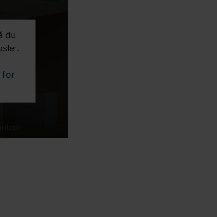
å du
sler.
 for