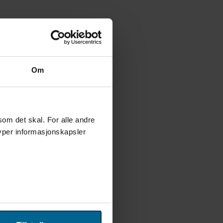
Om
som det skal. For alle andre
typer informasjonskapsler
 for sosiale medier og
n sosiale medier, annonsering