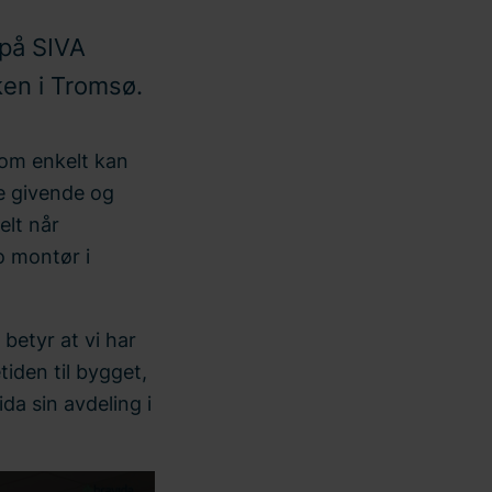
 på SIVA
ken i Tromsø.
 som enkelt kan
e givende og
elt når
ro montør i
betyr at vi har
tiden til bygget,
da sin avdeling i