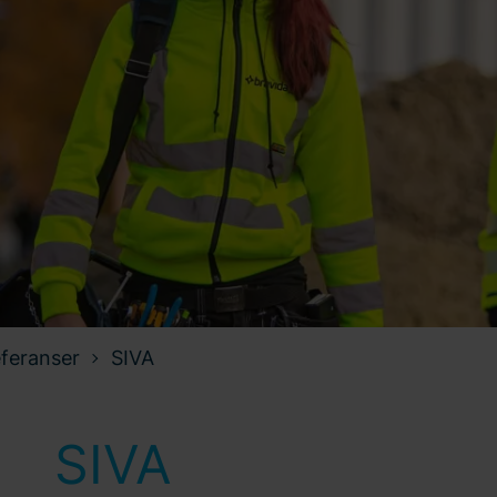
feranser
SIVA
SIVA