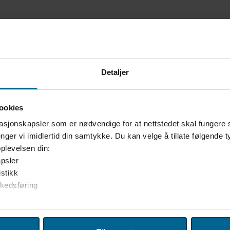
Detaljer
ookies
asjonskapsler som er nødvendige for at nettstedet skal fungere 
nger vi imidlertid din samtykke. Du kan velge å tillate følgende 
plevelsen din:
psler
istikk
rkedsføring
r til å tilpasse innhold og annonser for brukerne, tilby funksjoner
tedet. Vi deler også denne informasjonen med våre partnere inne